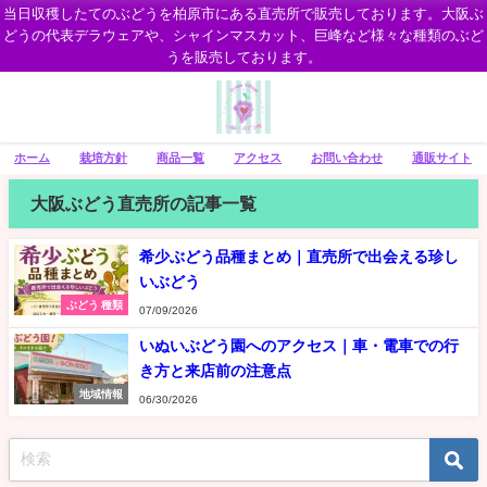
当日収穫したてのぶどうを柏原市にある直売所で販売しております。大阪ぶ
どうの代表デラウェアや、シャインマスカット、巨峰など様々な種類のぶど
うを販売しております。
ホーム
栽培方針
商品一覧
アクセス
お問い合わせ
通販サイト
大阪ぶどう直売所の記事一覧
希少ぶどう品種まとめ｜直売所で出会える珍し
いぶどう
ぶどう 種類
07/09/2026
いぬいぶどう園へのアクセス｜車・電車での行
き方と来店前の注意点
地域情報
06/30/2026