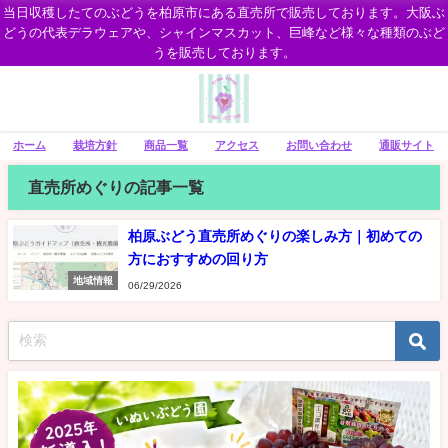
当日収穫したてのぶどうを柏原市にある直売所で販売しております。大阪ぶ
どうの代表デラウェアや、シャインマスカット、巨峰など様々な種類のぶど
うを販売しております。
ホーム
栽培方針
商品一覧
アクセス
お問い合わせ
通販サイト
直売所めぐりの記事一覧
柏原ぶどう直売所めぐりの楽しみ方｜初めての
方におすすめの回り方
地域情報
06/29/2026