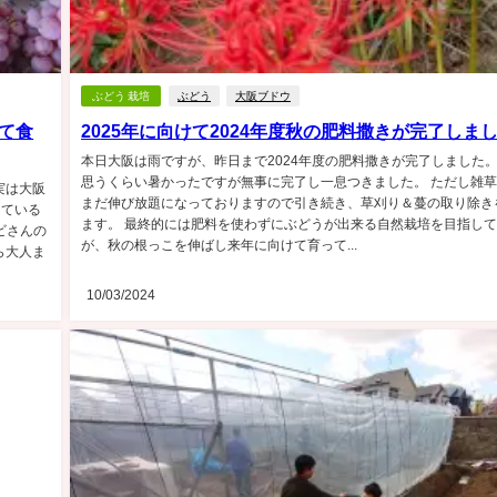
ぶどう 栽培
ぶどう
大阪ブドウ
て食
2025年に向けて2024年度秋の肥料撒きが完了しま
本日大阪は雨ですが、昨日まで2024年度の肥料撒きが完了しました
思うくらい暑かったですが無事に完了し一息つきました。 ただし雑
実は大阪
まだ伸び放題になっておりますので引き続き、草刈り＆蔓の取り除き
っている
ます。 最終的には肥料を使わずにぶどうが出来る自然栽培を目指し
ビさんの
が、秋の根っこを伸ばし来年に向けて育って...
ら大人ま
10/03/2024