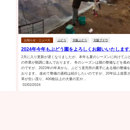
お知らせ・ニュース
ぶどう
大阪ぶどう
大阪ブドウ
2024年今年もぶどう園をよろしくお願いいたします
2月に入り更新が遅くなりましたが、本年も夏のシーズンに向けてぶ
の作業が順調に進んでおります。 冬のシーズンは畑の整備などを進
のですが、2023年の年末から、ぶどう直売所の裏手にある畑の整備
おります。 改めて整備の過程は紹介したいのですが、20年以上放置
草が生い茂り、400枚以上の大量の瓦や...
02/02/2024