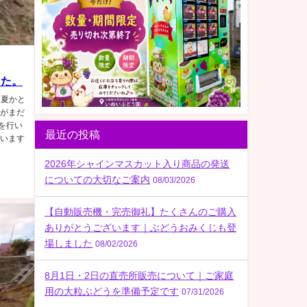
した。
。夏かと
草がまだ
を行い
最近の投稿
ています
2026年シャインマスカット入り商品の発送
についての大切なご案内
08/03/2026
【自動販売機・完売御礼】たくさんのご購入
ありがとうございます｜ぶどうおみくじも登
場しました
08/02/2026
8月1日・2日の直売所販売について｜ご家庭
用の大粒ぶどうを準備予定です
07/31/2026