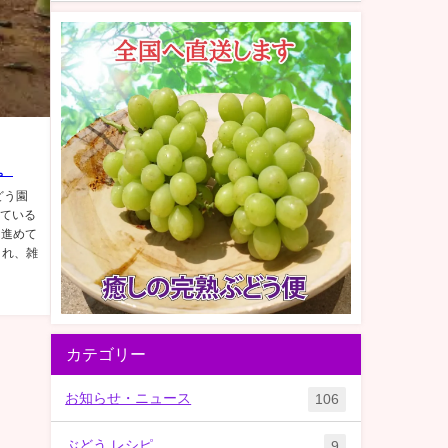
。
どう園
めている
を進めて
され、雑
カテゴリー
お知らせ・ニュース
106
ぶどう レシピ
9