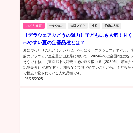
ぶどう 種類
デラウェア
大阪ブドウ
小粒
子供に人気
【デラウェアぶどうの魅力】子どもにも人気！甘く
べやすい夏の定番品種とは？
夏にぴったりのぶどうといえば、やっぱり「デラウェア」ですね。 
府のデラウェア生産量は山形県に続いて、2024年では全国2位にな
そうですね。（東京都中央卸売市場の取り扱い量（2024年）果物ナ
記事参考） 小粒で甘く、種もなくて食べやすいことから、子どもか
で幅広く愛されている人気品種です。 ...
06/25/2025