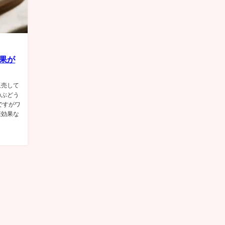
果が
販売して
のぶどう
ですがワ
康効果な