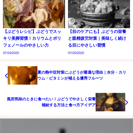
【ぶどうレシピ】ぶどうでスッ
【目のケアにも】ぶどうの栄養
キリ美脚習慣！カリウムとポリ
と眼精疲労対策｜美味しく続け
フェノールのやさしい力
る目にやさしい習慣
07/24/2020
07/20/2020
夏の熱中症対策にぶどうが最適な理由｜水分・カリ
ウム・ビタミンが補える優秀フルーツ
風邪気味のときに食べたい！ぶどうでやさしく栄養
補給する方法と食べ方アイデア