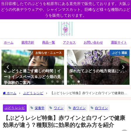
当日収穫したてのぶどうを柏原市にある直売所で販売しております。大阪ぶ
どうの代表デラウェアや、シャインマスカット、巨峰など様々な種類のぶど
うを販売しております。
ホーム
栽培方針
商品一覧
アクセス
お問い合わせ
通販サイト
ス
ぶどう 通販
お知らせ・ニュー
採れたてぶどうの地方発送につい
いぬいぶどう園のインスタグラム
て
06/25/2025
07/31/2018
ホーム
ぶどう レシピ
【ぶどうレシピ特集】赤ワインと白ワインで健康効果
が違う？種類別に効果的な飲み方を紹介
ぶどう レシピ
栄養学
ワイン
赤ワイン
白ワイン
【ぶどうレシピ特集】赤ワインと白ワインで健康
効果が違う？種類別に効果的な飲み方を紹介