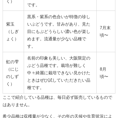
く）
です。
黒系・紫系の色合いが特徴の珍し
紫玉
いぶどうです。甘みがあり、見た
7月末
（しぎ
目にもぶどうらしい濃い色が楽し
頃〜
ょく）
めます。流通量が少ない品種で
す。
名前の印象も美しい、大阪限定の
虹の雫
ぶどう品種です。栽培が難しく
（にじ
8月
中々綺麗に栽培できない見かけた
のしず
頃〜
ときはぜひ試していただきたい品
く）
種です。
ここで紹介している品種は、毎日必ず販売しているもので
はありません。
希少品種は収穫量が少なく、その年の天候や生育状況によ