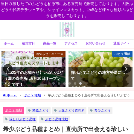
当日収穫したてのぶどうを柏原市にある直売所で販売しております。大阪ぶ
どうの代表デラウェアや、シャインマスカット、巨峰など様々な種類のぶど
うを販売しております。
ホーム
栽培方針
商品一覧
アクセス
お問い合わせ
通販サイト
お知らせ・ニュース
ぶどう 通販
【2025年のお知らせ】いぬいぶど
採れたてぶどうの地方発送につい
う園の直売所は6月30日オープン
て
予定です！
07/31/2018
06/14/2025
ホーム
ぶどう 種類
希少ぶどう品種まとめ｜直売所で出会える珍しいぶどう
ぶどう 種類
柏原ぶどう
大阪ぶどう直売所
希少ぶどう
珍しいぶどう品種
ぶどう品種比較
希少ぶどう品種まとめ｜直売所で出会える珍しい