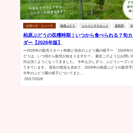
お知らせ・ニュース
柏原ぶどう
シャインマスカット
直売所
2
柏原ぶどうの収穫時期｜いつから食べられる？旬カ
ダー【2026年版】
〜2026年の販売スタート時期と現在のぶどう園の様子〜 「2026年
どうは、いつ頃から販売が始まりますか？」 最近このようなお問い
沢山頂くようになってきました。 今年も少しずつ、ぶどうシーズン
てきています。 現在の状況も含めて、2026年の柏原ぶどうの販売予
今年のぶどう園の様子についてまと...
05/17/2026