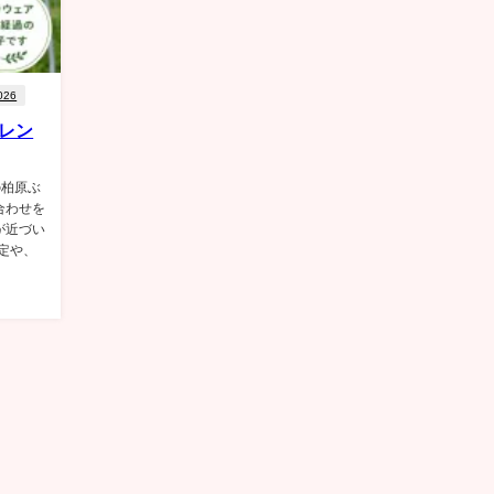
026
レン
の柏原ぶ
合わせを
が近づい
定や、