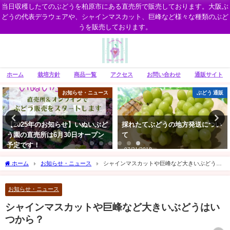
当日収穫したてのぶどうを柏原市にある直売所で販売しております。大阪ぶ
どうの代表デラウェアや、シャインマスカット、巨峰など様々な種類のぶど
うを販売しております。
ホーム
栽培方針
商品一覧
アクセス
お問い合わせ
通販サイト
ぶどう 通販
ぶどう 通販
採れたてぶどうの地方発送につい
通販でぶどう購入をご検討の方へ
て
07/01/2024
07/31/2018
ホーム
お知らせ・ニュース
シャインマスカットや巨峰など大きいぶどうは
いつから？
お知らせ・ニュース
シャインマスカットや巨峰など大きいぶどうはい
つから？