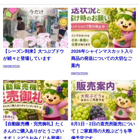
【シーズン到来】大つぶブドウ
2026年シャインマスカット入り
が続々と登場しています
商品の発送についての大切なご
案内
08/08/2026
08/03/2026
【自動販売機・完売御礼】たく
8月1日・2日の直売所販売につい
さんのご購入ありがとうござい
て｜ご家庭用の大粒ぶどうを準
ます｜ぶどうおみくじも登場し
備予定です