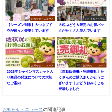
お知らせ・ニュース
おすすめアイテム
【シーズン到来】大つぶブド
大粒ぶどう＆限定のお得パッ
ウが続々と登場しています
クがたくさん並んでいます
お知らせ・ニュース
お知らせ・ニュース
2026年シャインマスカット入
【自動販売機・完売御礼】た
り商品の発送についての大切
くさんのご購入ありがとうご
なご案内
ざいます｜ぶどうおみくじも
登場しました
お知らせ・ニュース
の関連記事