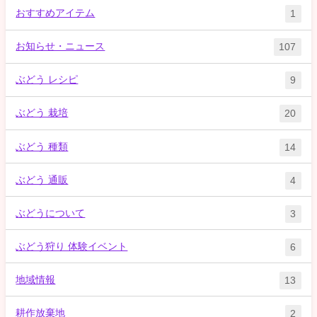
おすすめアイテム
1
お知らせ・ニュース
107
ぶどう レシピ
9
ぶどう 栽培
20
ぶどう 種類
14
ぶどう 通販
4
ぶどうについて
3
ぶどう狩り 体験イベント
6
地域情報
13
耕作放棄地
2