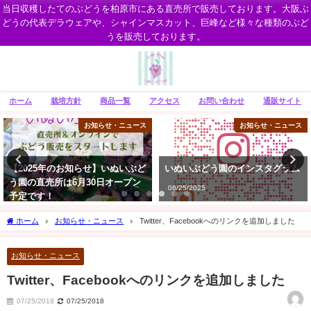
当日収穫したてのぶどうを柏原市にある直売所で販売しております。大阪ぶ
どうの代表デラウェアや、シャインマスカット、巨峰など様々な種類のぶど
うを販売しております。
ホーム
栽培方針
商品一覧
アクセス
お問い合わせ
通販サイト
ュース
お知らせ・ニュース
ぶどう
いぶど
いぬいぶどう園のインスタグラム
通販でぶどう購入をご検討の
プン
06/25/2025
07/01/2024
ホーム
お知らせ・ニュース
Twitter、Facebookへのリンクを追加しました
お知らせ・ニュース
Twitter、Facebookへのリンクを追加しました
07/25/2018
07/25/2018