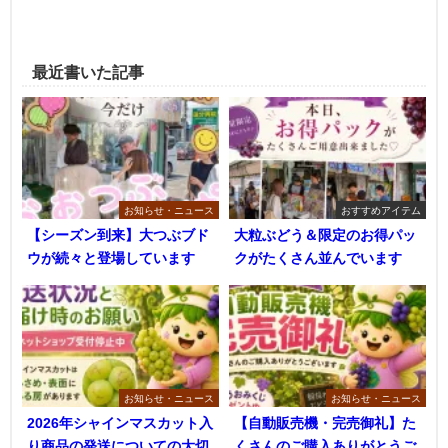
最近書いた記事
お知らせ・ニュース
おすすめアイテム
【シーズン到来】大つぶブド
大粒ぶどう＆限定のお得パッ
ウが続々と登場しています
クがたくさん並んでいます
お知らせ・ニュース
お知らせ・ニュース
2026年シャインマスカット入
【自動販売機・完売御礼】た
り商品の発送についての大切
くさんのご購入ありがとうご