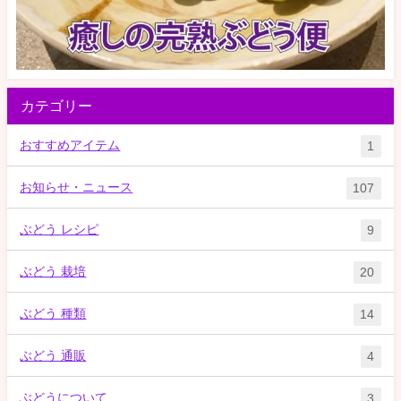
カテゴリー
おすすめアイテム
1
お知らせ・ニュース
107
ぶどう レシピ
9
ぶどう 栽培
20
ぶどう 種類
14
ぶどう 通販
4
ぶどうについて
3