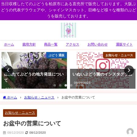
当日収穫したてのぶどうを柏原市にある直売所で販売しております。大阪ぶ
どうの代表デラウェアや、シャインマスカット、巨峰など様々な種類のぶど
うを販売しております。
ホーム
栽培方針
商品一覧
アクセス
お問い合わせ
通販サイト
ぶどう 通販
お知らせ・ニュース
採れたてぶどうの地方発送につい
いぬいぶどう園のインスタグラム
て
06/25/2025
07/31/2018
ホーム
お知らせ・ニュース
お盆中の営業について
お知らせ・ニュース
お盆中の営業について
08/12/2020
08/12/2020