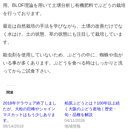
用。BLOF理論を用いて土壌分析し有機肥料でぶどうの栽培
を行っております。
最近は自然栽培の手法を学びながら、土壌の改善だけでな
く水はけ、土の状態、草の状態にも注目して栽培していま
す。
殺虫剤を使用していないため、ぶどうの中に、蜘蛛や虫が
いる事が多くあります。ぶどうを食べる時はしっかりと洗
ってからご試食下さい。
関連
2018年デラウェア終了しまし
柏原ぶどうとは？100年以上続
たが、大粒の巨峰やシャイン
く大阪のぶどう産地｜歴史・
マスカットはもう少しありま
旬・品種を解説
す。
04/11/2026
08/14/2018
地域情報