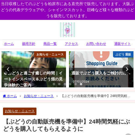
当日収穫したてのぶどうを柏原市にある直売所で販売しております。大阪ぶ
どうの代表デラウェアや、シャインマスカット、巨峰など様々な種類のぶど
うを販売しております。
ホーム
栽培方針
商品一覧
アクセス
お問い合わせ
通販サイト
ぶどう 通販
ぶどう レシピ
通販でぶどう購入をご検討の方へ
夏にぴったり！皮ごとぶどうのス
ムージーレシピ【簡単で健康に
07/01/2024
も！】
08/12/2020
ホーム
お知らせ・ニュース
【ぶどうの自動販売機を準備中】24時間気軽に
ぶどうを購入してもらえるように
お知らせ・ニュース
【ぶどうの自動販売機を準備中】24時間気軽にぶ
どうを購入してもらえるように