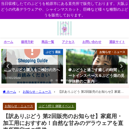
当日収穫したてのぶどうを柏原市にある直売所で販売しております。大阪ぶ
どうの代表デラウェアや、シャインマスカット、巨峰など様々な種類のぶど
うを販売しております。
ホーム
栽培方針
商品一覧
アクセス
お問い合わせ
通販サイト
ぶどう 通販
お知らせ・ニュース
通販でぶどう購入をご検討の方へ
🍇ぶどうと過ごす癒しの時間｜イ
ートインスペース＆ぶどう畑の見
07/01/2024
学体験のご案内
06/23/2018
ホーム
お知らせ・ニュース
【訳ありぶどう 第2回販売のお知らせ】家庭
用・加工用におすすめ！自然な甘みのデラウェアを直売所限定でご提供
お知らせ・ニュース
ぶどう狩り 体験イベント
【訳ありぶどう 第2回販売のお知らせ】家庭用・
加工用におすすめ！自然な甘みのデラウェアを直