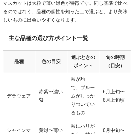
マスカットは大粒で薄い緑色が特徴です。同じ基準で比べ
るのではなく、品種の個性を知った上で選ぶと、より美味
しいものに出会いやすくなります。
主な品種の選び方ポイント一覧
選ぶときの
旬の時期
品種
色の目安
ポイント
（目安）
粒が均一
で、ブルー
赤紫〜濃い
6月上旬〜
デラウェア
ムがしっか
紫
8月上旬頃
りついてい
るもの
粒にハリが
シャインマ
黄緑〜薄い
8月中旬〜