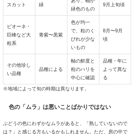
あり、軸が
スカット
緑
9月上旬頃
緑色のもの
色が均一
ピオーネ・
で、粒のく
8月〜9月
巨峰など大
青紫〜黒紫
びれが少な
頃
粒系
いもの
軸の鮮度と
品種・年に
その他珍し
品種による
粒のハリを
よって異な
い品種
中心に確認
る
※地域によって旬の時期は異なります。
色の「ムラ」は悪いことばかりではない
ぶどうの色にわずかなムラがあると、「熟していないので
は？」と感じる方もいるかもしれません。ただ、房の中で