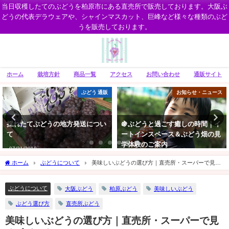
当日収穫したてのぶどうを柏原市にある直売所で販売しております。大阪ぶ
どうの代表デラウェアや、シャインマスカット、巨峰など様々な種類のぶど
うを販売しております。
ホーム
栽培方針
商品一覧
アクセス
お問い合わせ
通販サイト
お知らせ・ニュース
お知らせ・ニュース
🍇ぶどうと過ごす癒しの時間｜イ
【2025年のお知らせ】いぬいぶど
ートインスペース＆ぶどう畑の見
う園の直売所は6月30日オープン
学体験のご案内
予定です！
06/23/2018
06/14/2025
ホーム
ぶどうについて
美味しいぶどうの選び方｜直売所・スーパーで見る
ポイント
ぶどうについて
大阪ぶどう
柏原ぶどう
美味しいぶどう
ぶどう選び方
直売所ぶどう
美味しいぶどうの選び方｜直売所・スーパーで見