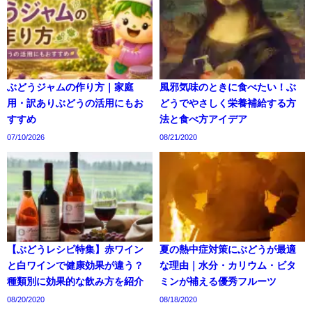
ぶどうジャムの作り方｜家庭
風邪気味のときに食べたい！ぶ
用・訳ありぶどうの活用にもお
どうでやさしく栄養補給する方
すすめ
法と食べ方アイデア
07/10/2026
08/21/2020
【ぶどうレシピ特集】赤ワイン
夏の熱中症対策にぶどうが最適
と白ワインで健康効果が違う？
な理由｜水分・カリウム・ビタ
種類別に効果的な飲み方を紹介
ミンが補える優秀フルーツ
08/20/2020
08/18/2020