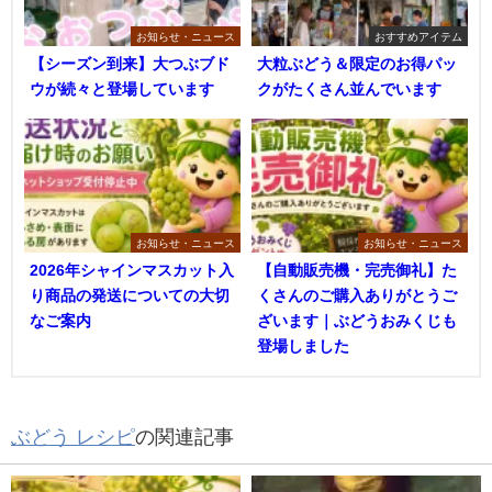
お知らせ・ニュース
おすすめアイテム
【シーズン到来】大つぶブド
大粒ぶどう＆限定のお得パッ
ウが続々と登場しています
クがたくさん並んでいます
お知らせ・ニュース
お知らせ・ニュース
2026年シャインマスカット入
【自動販売機・完売御礼】た
り商品の発送についての大切
くさんのご購入ありがとうご
なご案内
ざいます｜ぶどうおみくじも
登場しました
ぶどう レシピ
の関連記事