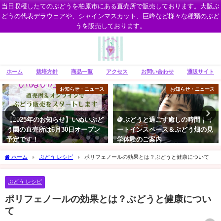
当日収穫したてのぶどうを柏原市にある直売所で販売しております。大阪ぶ
どうの代表デラウェアや、シャインマスカット、巨峰など様々な種類のぶど
うを販売しております。
ホーム
栽培方針
商品一覧
アクセス
お問い合わせ
通販サイト
お知らせ・ニュース
ぶどう 通販
🍇ぶどうと過ごす癒しの時間｜イ
採れたてぶどうの地方発送につい
ートインスペース＆ぶどう畑の見
て
学体験のご案内
07/31/2018
06/23/2018
ホーム
ぶどう レシピ
ポリフェノールの効果とは？ぶどうと健康について
ぶどう レシピ
ポリフェノールの効果とは？ぶどうと健康につい
て