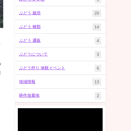
ぶどう 栽培
20
ぶどう 種類
14
ぶどう 通販
4
え
ぶどうについて
3
の
ぶどう狩り 体験イベント
6
難
地域情報
13
耕作放棄地
2