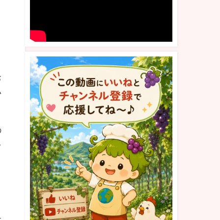
お
い
の
を
す