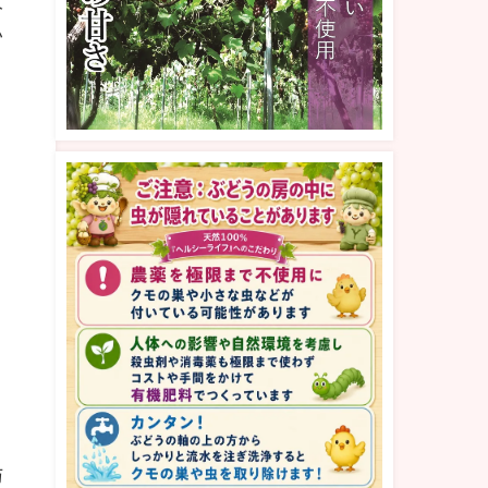
大
い
与