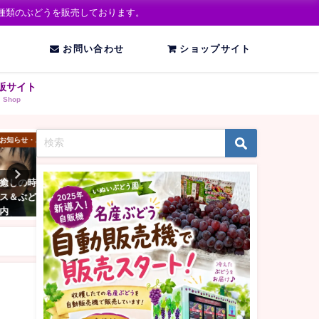
種類のぶどうを販売しております。
お問い合わせ
ショップサイト
販サイト
Shop
ニュース
お知らせ・ニュース
お知らせ・
時間｜
いぬいぶどう園のインスタグラ
【2025年のお知らせ】いぬ
どう畑
ム
どう園の直売所は6月30日
ン予定です！
06/25/2025
06/14/2025