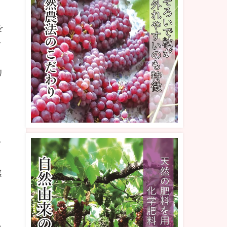
ま
を
を
リ
ナ
と
感