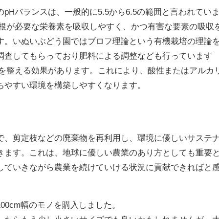
pHバランスは、一般的に5.5から6.5の範囲と言われてい
の根が必要な栄養素を吸収しやすく、かつ有害な要素の吸収
す。いぬいぶどう園ではブロフ理論という有機栽培の理論
調査してもらっており肥料による調整なども行っています
スを整える効果があります。これにより、酸性またはアルカ
ちやすい環境を構築しやすくなります。
で、剪定枝などの廃棄物を再利用し、環境に優しいサステ
きます。これは、地球に優しい農業のあり方としても重要
していきながら農業を続けていける状況に貢献できればと
00cm幅のモノを購入しました。