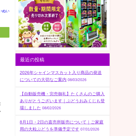
いぬい
最近の投稿
2026年シャインマスカット入り商品の発送
についての大切なご案内
08/03/2026
【自動販売機・完売御礼】たくさんのご購入
ありがとうございます｜ぶどうおみくじも登
非
場しました
08/02/2026
ど
ッ
8月1日・2日の直売所販売について｜ご家庭
用の大粒ぶどうを準備予定です
07/31/2026