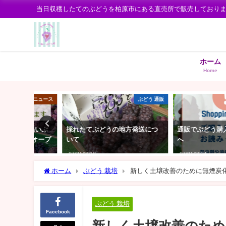
当日収穫したてのぶどうを柏原市にある直売所で販売しており
ホーム
Home
せ・ニュース
ぶどう 通販
いぬいぶ
採れたてぶどうの地方発送につ
通販でぶどう購入をご検
0日オープ
いて
へ
07/31/2018
07/01/2024
ホーム
ぶどう 栽培
新しく土壌改善のために無煙炭
ぶどう 栽培
Facebook