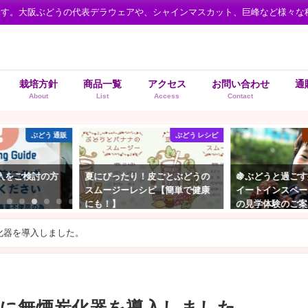
ます。大阪ぶどうの代表デラウェアや、シャインマスカット、巨峰など様々な
栽培方針
商品一覧
アクセス
お問い合わせ
通
About
List
Access
Contact
ぶどう 通販
ぶどう レシピ
お知らせ・
討の方
夏にぴったり！皮ごとぶどうの
🍇ぶどうと過ごす癒しの
スムージーレシピ【簡単で健康
イートインスペース＆ぶ
にも！】
の見学体験のご案内
08/12/2020
06/23/2018
化器を導入しました。