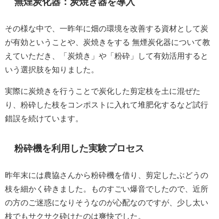
無煙炭化器：炭焼き器を導入
その様な中で、一昨年に畑の環境を改善する資材として炭
が有効ということや、炭焼きをする 無煙炭化器について教
えていただき、「炭焼き」や「粉砕」して有効活用すると
いう選択肢を知りました。
実際に炭焼きを行うことで炭化した剪定枝を土に混ぜた
り、粉砕した枝をコンポストに入れて堆肥化するなど試行
錯誤を続けています。
粉砕機を利用した実験プロセス
昨年末には農協さんから粉砕機を借り、剪定したぶどうの
枝を細かく砕きました。ものすごい爆音でしたので、近所
の方のご迷惑になりそうなのが心配なのですが、少し太い
枝でもサクサク砕けたのは爽快でした。