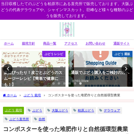
当日収穫したてのぶどうを柏原市にある直売所で販売しております。大阪ぶ
どうの代表デラウェアや、シャインマスカット、巨峰など様々な種類のぶど
うを販売しております。
ホーム
栽培方針
商品一覧
アクセス
お問い合わせ
通販サイト
ぶどう 通販
お知らせ・ニュース
通販でぶどう購入をご検討の方へ
いぬいぶどう園のインスタグラム
07/01/2024
06/25/2025
ホーム
ぶどう 栽培
コンポスターを使った堆肥作りと自然循環型農業
ぶどう 栽培
ぶどう
大阪ぶどう
柏原ぶどう
デラウェア
ぶどう直売所
自然
コンポスターを使った堆肥作りと自然循環型農業