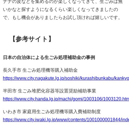
ナナの皮などを集めるのが楽しくなってきて、生ごみは無
いかなと探すようになるくらい楽しくなってきましたの
で、もし機会がありましたらお試し頂ければ嬉しいです。
【参考サイト】
日本の自治体による生ごみ処理補助金の事例
長久手市 生ごみ処理機等購入補助金
https://www.city.nagakute.lg.jp/soshiki/kurashibunkabu/kanky
半田市 生ごみ堆肥化容器等設置奨励補助事業
https://www.city.handa.lg.jp/machi/gomi/1003106/1003120.htm
いわき市 家庭用生ごみ処理機等購入費補助制度
https://www.city.iwaki.lg.jp/www/contents/1001000001844/ind