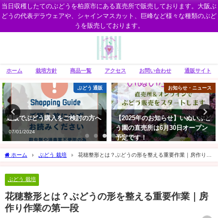
当日収穫したてのぶどうを柏原市にある直売所で販売しております。大阪ぶ
どうの代表デラウェアや、シャインマスカット、巨峰など様々な種類のぶど
うを販売しております。
ホーム
栽培方針
商品一覧
アクセス
お問い合わせ
通販サイト
お知らせ・ニュース
ぶどう 通販
【2025年のお知らせ】いぬいぶど
採れたてぶどうの地方発送につい
う園の直売所は6月30日オープン
て
予定です！
07/31/2018
06/14/2025
ホーム
ぶどう 栽培
花穂整形とは？ぶどうの形を整える重要作業｜房作り作
業の第一段
ぶどう 栽培
花穂整形とは？ぶどうの形を整える重要作業｜房
作り作業の第一段