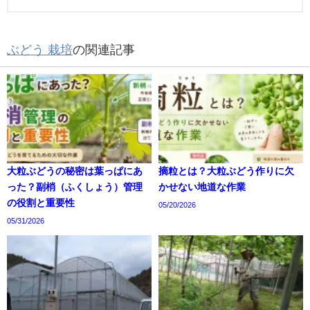
ぶどう 栽培
の関連記事
大粒ぶどうの秘密は葉っぱにあ
摘粒とは？大粒ぶどう作りに欠
った？副梢（ふくしょう）管理
かせない地道な作業
の役割と重要性
05/20/2026
05/31/2026