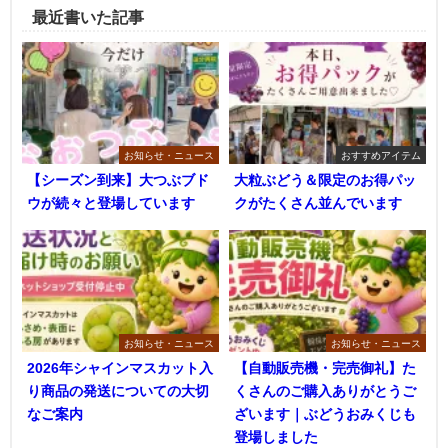
最近書いた記事
お知らせ・ニュース
おすすめアイテム
【シーズン到来】大つぶブド
大粒ぶどう＆限定のお得パッ
ウが続々と登場しています
クがたくさん並んでいます
お知らせ・ニュース
お知らせ・ニュース
2026年シャインマスカット入
【自動販売機・完売御礼】た
り商品の発送についての大切
くさんのご購入ありがとうご
なご案内
ざいます｜ぶどうおみくじも
登場しました